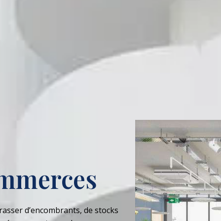
ommerces
rasser d’encombrants, de stocks