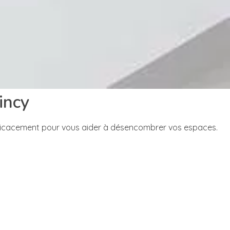
incy
fficacement pour vous aider à désencombrer vos espaces.
aire de la place, nous nous chargeons du débarras de
as complet et rapide de ces espaces souvent oubliés.