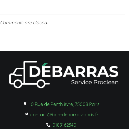
Comments are closed.
10 Rue de Penthièvre, 75008 Paris
contact@bon-debarras-paris.fr
0189162340